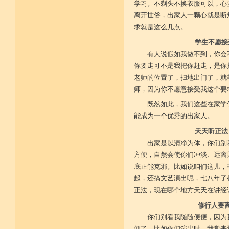
学习。不剃头不换衣服可以，心
离开世俗，出家人一颗心就是断
求就是这么几点。
学生不愿接
有人说假如我做不到，你会
你要走可不是我把你赶走，是你
老师的位置了，扫地出门了，就
师，因为你不愿意接受我这个要
既然如此，我们这些在家学
能成为一个优秀的出家人。
天天听正法
出家是以清净为体，你们别
方便，自然会使你们冲淡、远离
底正能克邪。比如说咱们这儿，
起，还搞文艺演出呢，七八年了
正法，现在哪个地方天天在讲经
修行人要
你们别看我随随便便，因为
便了，比如你们演出时，我常来