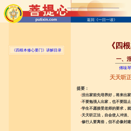
putixin.com
返回《一日一读》
《四根
《四根本修心要门》讲解目录
一、淫
──────
傅味
天天听正
提要：
·
没出家前先培养好，将来出家
·
不要勉强人出家，也不要阻止
·
学生不愿接受老师的要求，就
·
天天听正法，自会使人冲淡、
·
修行人要离俗，但不必像封建