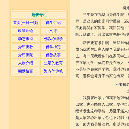
将
当年我在九华山办佛学院，
连载专栏
师，是这儿的出家同学重要，还
首页(一日一读)
佛学讲记
不必再管在家同学。我回答他：
政策理论
文 学
听没话说了。没出家前先把他们
动态报道
佛教心理学
培养要有条件啊，当然对你
介绍佛教
佛学禅定
成为优秀的出家人呢？我是有啥
介绍佛陀
佛教故事
去。有一天我看你们在家同学进
养在家同学。你们都是在家人，
人物介绍
生活的教育
不是培养在家同学的。我对你们
幽默格言
海内外佛教
高，那样也算身不出家心出家，
不要勉
我赞叹出家，但我不勉强你
出家，也不能推人出家，要他自
经常发生这种事情，乃至于逼人
是人家发心出家，你也不能阻止
家，因为我是懂法的。所以你们