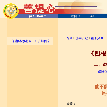
putixin.com
返回《一日一读》
首页
>
佛学讲记
>
盗戒摄修
《四根本修心要门》讲解目录
《四根
二、盗
──────
傅味
能不
是
提要：