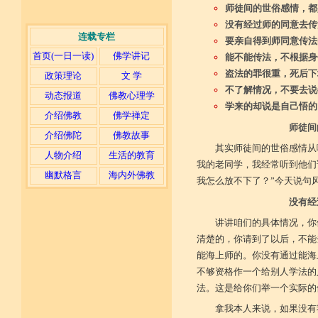
师徒间的世俗感情，都
没有经过师的同意去传
连载专栏
要亲自得到师同意传法
首页(一日一读)
佛学讲记
能不能传法，不根据身
盗法的罪很重，死后下
政策理论
文 学
不了解情况，不要去说
动态报道
佛教心理学
学来的却说是自己悟的
介绍佛教
佛学禅定
师徒间
介绍佛陀
佛教故事
其实师徒间的世俗感情从
人物介绍
生活的教育
我的老同学，我经常听到他们
幽默格言
海内外佛教
我怎么放不下了？”今天说句
没有经
讲讲咱们的具体情况，你
清楚的，你请到了以后，不能
能海上师的。你没有通过能海
不够资格作一个给别人学法的
法。这是给你们举一个实际的
拿我本人来说，如果没有