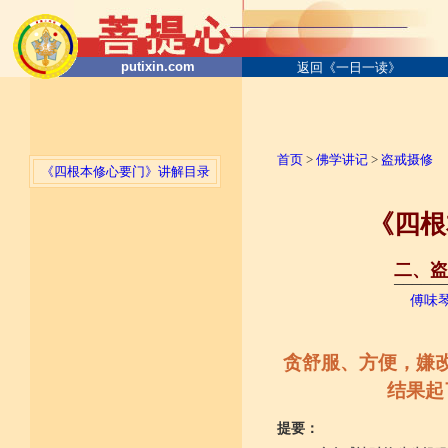
putixin.com
返回《一日一读》
首页
>
佛学讲记
>
盗戒摄修
《四根本修心要门》讲解目录
《四根
二、盗
──────
傅味
贪舒服、方便，嫌
结果起
提要：