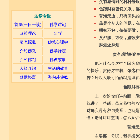
贪有感情时的种种舒服
色跟财有密切关系，淫
连载专栏
苦海无边，只有回头的
虽是个别人的问题，在
首页(一日一读)
佛学讲记
明知不好，偏偏要做，
政策理论
文 学
贪舒服、方便，嫌改变
动态报道
佛教心理学
麻烦还麻烦
介绍佛教
佛学禅定
贪有感情时的
介绍佛陀
佛教故事
他为什么会这样？因为贪
人物介绍
生活的教育
的快乐，贪得厉害啊。像这种
幽默格言
海内外佛教
苦？所以人最可怕的就是掉在
色跟财有
上一次给你们讲前面一段
就讲了一些话，虽然我很善巧
财确实是有密切关系，也就是
怪：老师讲讲盗戒，怎么又讲
苦海无
主要那一天呢，我是想为