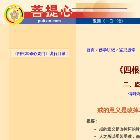
putixin.com
返回《一日一读》
首页
>
佛学讲记
>
盗戒摄修
《四根本修心要门》讲解目录
《四根
二、盗
──────
傅味
戒的意义是改掉
提要：
戒的意义是改掉坏的脾
人之所以受苦受难，都