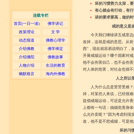
坏的习惯势力太深，要
有心就会有行动，有行
连载专栏
讲的要求要高，做的时
首页(一日一读)
佛学讲记
戒的意义是
政策理论
文 学
今天我们继续讲五戒里边
动态报道
佛教心理学
改掉，这就是戒的意思。从前
介绍佛教
佛学禅定
西”，现在就容易说明白了，
开展戒烟运动？哪个国家对戒
介绍佛陀
佛教故事
他不会伤害自己，也不会伤害
人物介绍
生活的教育
对人体的危害，对社会也很不
幽默格言
海内外佛教
人之所以
人为什么总是受苦受难？
掉，对某些人来说，已经很难
提倡戒烟运动，可还是允许香
上都有一句话：抽烟危害身体
么允许卖呢？”因为考虑到现
改，他不是不想戒烟，可是他
坏的习