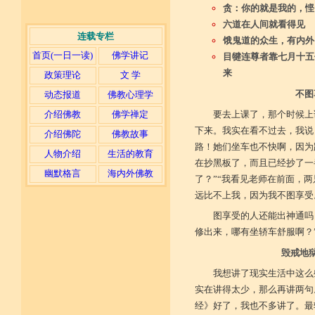
贪：你的就是我的，悭
六道在人间就看得见
连载专栏
饿鬼道的众生，有内外
首页(一日一读)
佛学讲记
目犍连尊者靠七月十五
来
政策理论
文 学
不图
动态报道
佛教心理学
介绍佛教
佛学禅定
要去上课了，那个时候上
下来。我实在看不过去，我说
介绍佛陀
佛教故事
路！她们坐车也不快啊，因为
人物介绍
生活的教育
在抄黑板了，而且已经抄了一
幽默格言
海内外佛教
了？”“我看见老师在前面，
远比不上我，因为我不图享受
图享受的人还能出神通吗
修出来，哪有坐轿车舒服啊？
毁戒地
我想讲了现实生活中这么
实在讲得太少，那么再讲两句
经》好了，我也不多讲了。最