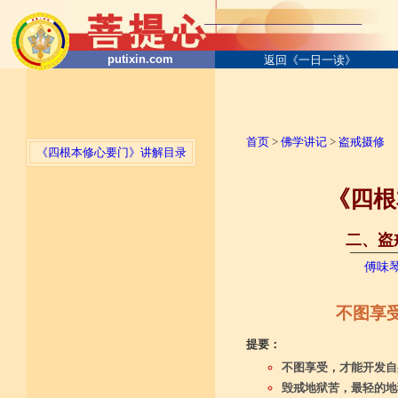
putixin.com
返回《一日一读》
首页
>
佛学讲记
>
盗戒摄修
《四根本修心要门》讲解目录
《四根
二、盗戒
──────
傅味
不图享
提要：
不图享受，才能开发自
毁戒地狱苦，最轻的地