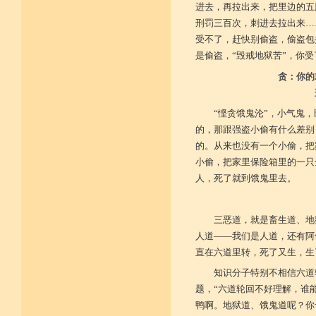
进去，再拉出来，把里边的五
刑罚三百次，刺进去拉出来…
受不了，赶快别偷盗，偷盗包
是偷盗，“毁戒地狱苦”，你
贪：你的
“悭贪饿鬼沦”，小气鬼
的，那跟强盗小偷有什么差别
的。从来也没有一个小偷，把
小偷，把家里保险箱里的一只
人，死了就到饿鬼里去。
三恶道，就是畜生道、地
人道——我们是人道，还有阿
直在六道里转，死了又生，生
知识分子特别不相信六道
题，“六道轮回不好理解，谁
鸭啊。地狱道、饿鬼道呢？你