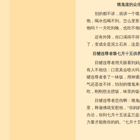
饿鬼道的众
别的都不讲，就讲一个饿
饱，喝水也喝不到。怎么变形
饱吗？一天吃到晚，也吃不饱
还有外障，你口渴得不得
了，变成全是泥土石灰，这是
目犍连尊者靠七月十五供
目犍连尊者用天眼看到妈
有人不相信：口里真会喷火吗
犍连尊者拿了一钵饭，用神通
气还是改不掉，怕别的饿鬼来
吃，刚刚想去捞饭，钵里的饭
目犍连尊者悲伤啊：饿鬼
里，释迦佛就安慰他，“你妈
办法，你到七月十五设盂兰盆
力量才能救你的妈。”七月十