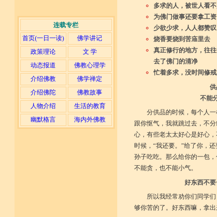
多求的人，被世人看不
为佛门做事还要拿工资
连载专栏
少欲少求，人人都赞叹
首页(一日一读)
佛学讲记
烧香要烧到苦庙里去
真正修行的地方，往往
政策理论
文 学
去了佛门的清净
动态报道
佛教心理学
忙着多求，没时间修戒
介绍佛教
佛学禅定
供
介绍佛陀
佛教故事
不能
人物介绍
生活的教育
分供品的时候，每个人一
幽默格言
海内外佛教
跟你怄气，我就跳过去，不分
心，有些老太太好心是好心，
时候，“我还要。”给了你，
孙子吃吃。那么给你的一包，
不能贪，也不能小气。
好东西不要
所以我经常劝你们同学们
够你苦的了。好东西嘛，拿出