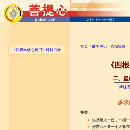
putixin.com
返回《一日一读》
首页
>
佛学讲记
>
盗戒摄修
《四根本修心要门》讲解目录
《四根
二、盗戒
──────
傅味
多求
提要：
供品每人一份，一模一
好东西不要一个人躲在