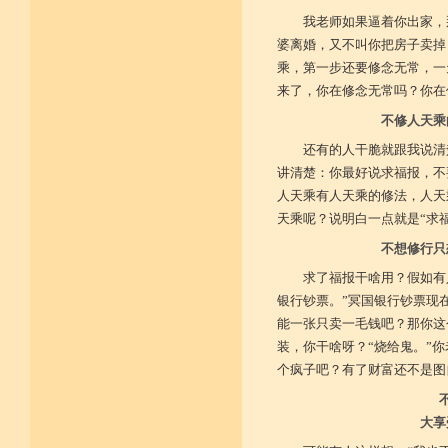
我老师如果逼着你出家，
婆离婚，又不叫你把房子卖掉
乘，第一步还要修念无常，一
来了，你在修念无常吗？你在
不修人天乘
还有的人干脆就跟我说清
讲清楚：你最好说求福报，不
人天乘有人天乘的修法，人天
天乘呢？说明白一点就是“求福
不想修行只
求了福报干啥用？假如有
银行钞票。”冥国银行钞票现
能一张只卖一毛钱吧？那你这
装，你干啥呀？“烧给鬼。”
个疯子吧？有了财富还不是图
大享