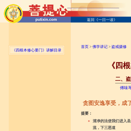
putixin.com
返回《一日一读》
首页
>
佛学讲记
>
盗戒摄修
《四根本修心要门》讲解目录
《四根
二、盗
──────
傅味
贪图安逸享受，成
提要：
清净的法使我们进入圣
流，下三恶道