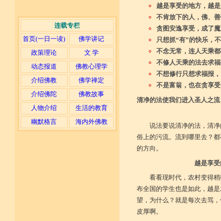
越是享受的地方，越是
不肯放下的人，佛、善
连载专栏
贪图安逸享受，成了魔
首页(一日一读)
佛学讲记
只想抓“有”的快乐，
不念无常，连人天乘都
政策理论
文 学
不修人天乘的法去求福
动态报道
佛教心理学
不想修行只想求福报，
介绍佛教
佛学禅定
不是富翁，也在贪享受
介绍佛陀
佛教故事
清净的法使我们进入圣人之流
人物介绍
生活的教育
幽默格言
海内外佛教
说法要说清净的法，清净
俗上的污流。流到哪里去？都
的方向。
越是享受
看看现时代，农村变得稍
布全国的学生也是如此，越是
望，为什么？就是每次去骂，
皮厚啊。