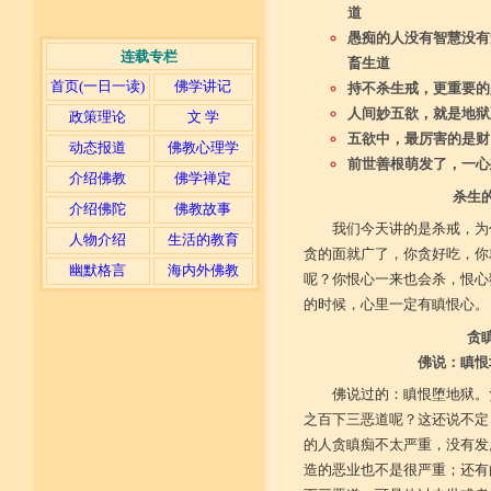
道
愚痴的人没有智慧没有
连载专栏
畜生道
首页(一日一读)
佛学讲记
持不杀生戒，更重要的
人间妙五欲，就是地狱
政策理论
文 学
五欲中，最厉害的是财
动态报道
佛教心理学
前世善根萌发了，一心
介绍佛教
佛学禅定
杀生
介绍佛陀
佛教故事
我们今天讲的是杀戒，为
人物介绍
生活的教育
贪的面就广了，你贪好吃，你
幽默格言
海内外佛教
呢？你恨心一来也会杀，恨心
的时候，心里一定有瞋恨心。
贪
佛说：瞋恨
佛说过的：瞋恨堕地狱。
之百下三恶道呢？这还说不定
的人贪瞋痴不太严重，没有发
造的恶业也不是很严重；还有