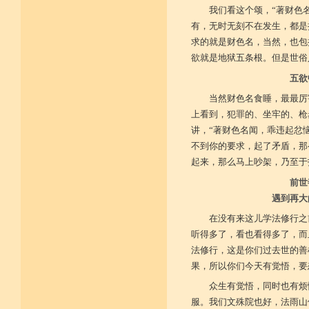
我们看这个颂，“著财色
有，无时无刻不在发生，都是
求的就是财色名，当然，也包
欲就是地狱五条根。但是世俗
五欲
当然财色名食睡，最最厉
上看到，犯罪的、坐牢的、枪
讲，“著财色名闻，乖违起忿
不到你的要求，起了矛盾，那
起来，那么马上吵架，乃至于
前世
遇到再大
在没有来这儿学法修行之
听得多了，看也看得多了，而
法修行，这是你们过去世的善
果，所以你们今天有觉悟，要
众生有觉悟，同时也有烦
服。我们文殊院也好，法雨山