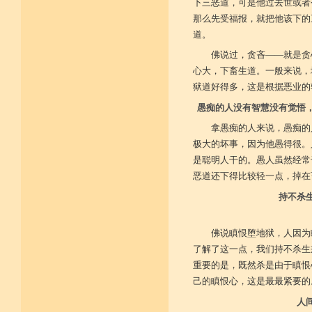
下三恶道，可是他过去世或者
那么先受福报，就把他该下的
道。
佛说过，贪吝——就是贪
心大，下畜生道。一般来说，
狱道好得多，这是根据恶业的
愚痴的人没有智慧没有觉悟
拿愚痴的人来说，愚痴的
极大的坏事，因为他愚得很。
是聪明人干的。愚人虽然经常
恶道还下得比较轻一点，掉在
持不杀
佛说瞋恨堕地狱，人因为
了解了这一点，我们持不杀生
重要的是，既然杀是由于瞋恨
己的瞋恨心，这是最最紧要的
人