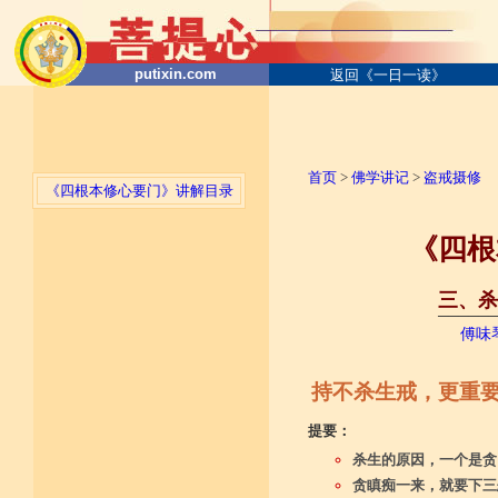
putixin.com
返回《一日一读》
首页
>
佛学讲记
>
盗戒摄修
《四根本修心要门》讲解目录
《四根
三、杀
──────
傅味
持不杀生戒，更重要
提要：
杀生的原因，一个是贪
贪瞋痴一来，就要下三