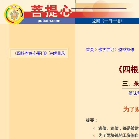
putixin.com
返回《一日一读》
首页
>
佛学讲记
>
盗戒摄修
《四根本修心要门》讲解目录
《四根
三、杀
──────
傅味
为了
提要：
逃债、追债，都是被财
为了两块钱的工资闹自