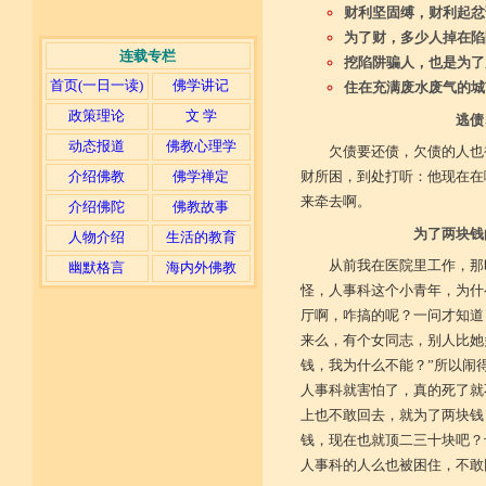
财利坚固缚，财利起忿
为了财，多少人掉在陷
连载专栏
挖陷阱骗人，也是为了
首页(一日一读)
佛学讲记
住在充满废水废气的城
政策理论
文 学
逃债
动态报道
佛教心理学
欠债要还债，欠债的人也
介绍佛教
佛学禅定
财所困，到处打听：他现在在
来牵去啊。
介绍佛陀
佛教故事
为了两块钱
人物介绍
生活的教育
从前我在医院里工作，那
幽默格言
海内外佛教
怪，人事科这个小青年，为什
厅啊，咋搞的呢？一问才知道
来么，有个女同志，别人比她
钱，我为什么不能？”所以闹
人事科就害怕了，真的死了就
上也不敢回去，就为了两块钱
钱，现在也就顶二三十块吧？
人事科的人么也被困住，不敢