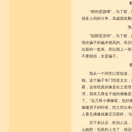
“财利坚固缚”，为了财
很多人间的斗争，亲戚朋友翻
为
“陷阱恶流饵”，为了财
现在骗子的骗术很高的。而且
出新的一套来。所以报上一再
不要相信，全是骗子。
我从一个同学口里知道，
钱。这个骗子专门找老太太，
看，这张纸真的像是在土里埋
湾，我有几尊金子做的佛像是
了。”这几尊小佛像呢，也好
修建房子的时候，挖土挖出来
人看见佛像就像宝贝那样，“
买下来以后，听别人说，
么她想：别真的上当了，就还