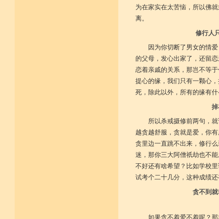
为在家实在太苦恼，所以佛就
离。
修行人
因为你切断了男女的情爱
的父母，发心出家了，还留恋
恋着亲戚的关系，那岂不等于
提心的缘，我们只有一颗心，
死，除此以外，所有的缘有什
掉
所以杀戒摄修前两句，就
越贪越舒服，贪就是爱，你有
贪里边一直跳不出来，修行么
迷，那你三大阿僧祇劫也不能
不好还有啥希望？比如学校里
试考个二十几分，这种成绩还
贪不到就
如果贪不着爱不着呢？那