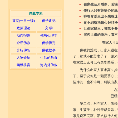
在家生活矛盾多、苦恼
修行人只有菩提心的缘
连载专栏
掉在贪爱里出不来就迷
首页(一日一读)
佛学讲记
贪不到就动瞋心起忿诤
政策理论
文 学
世俗家庭里，都离不开
留恋世俗的快乐，看不
动态报道
佛教心理学
在家人可
介绍佛教
佛学禅定
介绍佛陀
佛教故事
佛教的淫戒，出家人跟在
了，那就不能娶妻子了，原来
人物介绍
生活的教育
在家居士么可以有夫妻关系，
幽默格言
海内外佛教
为什么出家人要求高？其
了。至于说你是一颗爱慕心，
清净的，也不许可。所以出家
在
已经
第二点，对在家人，佛虽
家、生孩子，种种亲戚关系，
家是说不完啊。那么修行人何