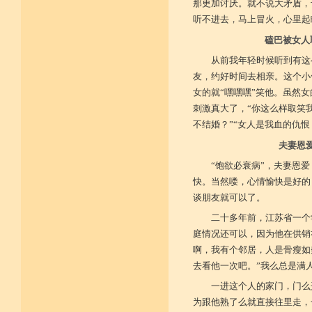
那更加讨厌。就不说大矛盾，
听不进去，马上冒火，心里起
磕巴被女人
从前我年轻时候听到有这
友，约好时间去相亲。这个小
女的就“嘿嘿嘿”笑他。虽然
刺激真大了，“你这么样取笑
不结婚？”“女人是我血的仇恨
夫妻恩
“饱欲必衰病”，夫妻恩
快。当然喽，心情愉快是好的
谈朋友就可以了。
二十多年前，江苏省一个
庭情况还可以，因为他在供销
啊，我有个邻居，人是骨瘦如
去看他一次吧。”我么总是满
一进这个人的家门，门么
为跟他熟了么就直接往里走，