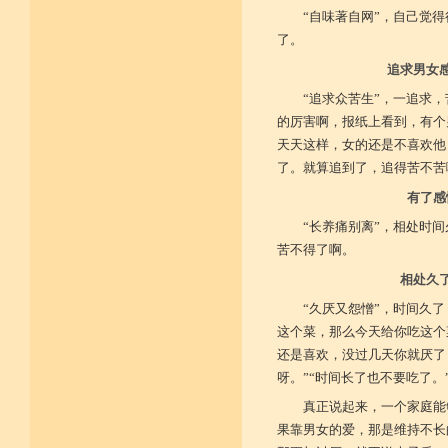
“自味著自网”，自己觉
了。
追求男女
“追求众苦生”，一追求
的厉害啊，报纸上看到，有个
天天这样，女的还是不喜欢他
了。就算追到了，追得苦不苦
有了感
“长养痛别离”，相处时
苦不得了啊。
相处久
“久厌又怨憎”，时间久
这个菜，那么今天给你吃这个
还是喜欢，没过几天你就厌了
呀。”“时间长了也不要吃了。
真正说起来，一个家庭能
果靠男女的爱，那是维持不长