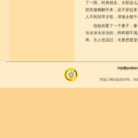
了一跳，转身就走。太阳这么
把衣服都解开来，还不穿起来
人不死得早才怪，津液全都干
假如你娶了一个妻子，妻
冷冰冰冷冰冰的，样样都不满
寿。古人也说过：夫妻恩爱是
菩提心网站版权所有，转