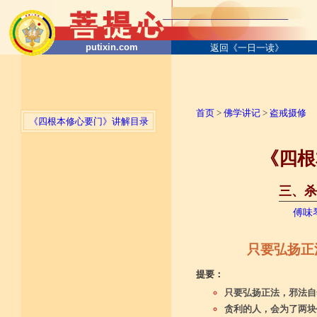
putixin.com
返回《一日一读》
首页
>
佛学讲记
>
盗戒摄修
《四根本修心要门》讲解目录
《四根
三、杀
──────
傅味
只要弘扬正
提要：
只要弘扬正法，邪法自
贪利的人，会为了两块