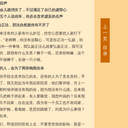
回声
会儿就消失了，不过满足了自己的虚荣心
五个人说你坏，何必去贪求虚妄的名声
扬正法，邪法自然就传布不开了
上
一
来没有对人家有什么妒忌，挖空心思要把人家打下
页
，“老师啊，你没有这颗心，可是你正法一弘扬，别
另外一件事情，我弘扬正法么就要弘扬正法，我可没
目
的，跟我有什么关系？狮子一吼，百兽惊怖嘛，这个
录
不做狮子，去做一只小猫。
的人，会为了两块钱闹自杀
的手段去贪求自己的名。还有的人为了贪名贪利，手
了。我又想起当年我在医院里，他们要评级，升上一
那时候评级没有我的份，因为我没有什么级。后来我
几把椅子拼起来，有人要睡觉，我想咋搞的？后来我
天不回家，住在这里。因为有一个员工也不肯回家，
保护她，看着她，意思别跳楼了。到底为什么事情？
自杀。
们，即使回到世俗上去，不要受世俗的影响，那是一