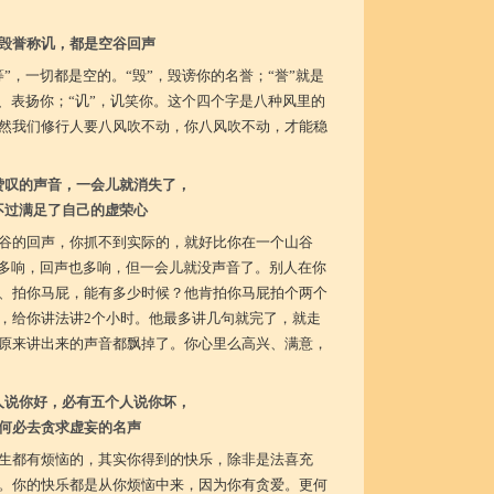
毁誉称讥，都是空谷回声
”，一切都是空的。“毁”，毁谤你的名誉；“誉”就是
你、表扬你；“讥”，讥笑你。这个四个字是八种风里的
然我们修行人要八风吹不动，你八风吹不动，才能稳
赞叹的声音，一会儿就消失了，
不过满足了自己的虚荣心
谷的回声，你抓不到实际的，就好比你在一个山谷
得多响，回声也多响，但一会儿就没声音了。别人在你
、拍你马屁，能有多少时候？他肯拍你马屁拍个两个
，给你讲法讲2个小时。他最多讲几句就完了，就走
原来讲出来的声音都飘掉了。你心里么高兴、满意，
人说你好，必有五个人说你坏，
何必去贪求虚妄的名声
生都有烦恼的，其实你得到的快乐，除非是法喜充
。你的快乐都是从你烦恼中来，因为你有贪爱。更何