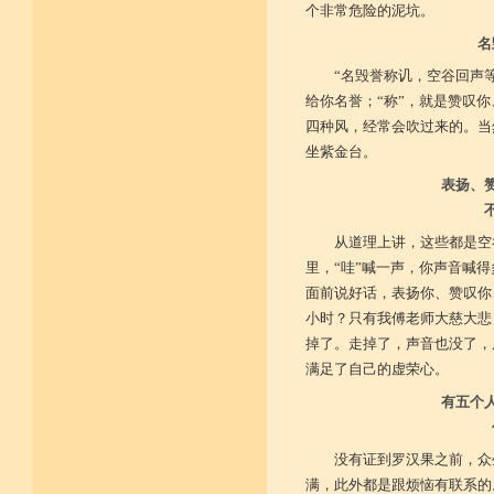
个非常危险的泥坑。
名
“名毁誉称讥，空谷回声等
给你名誉；“称”，就是赞叹
四种风，经常会吹过来的。当
坐紫金台。
表扬、
从道理上讲，这些都是空
里，“哇”喊一声，你声音喊
面前说好话，表扬你、赞叹你
小时？只有我傅老师大慈大悲
掉了。走掉了，声音也没了，
满足了自己的虚荣心。
有五个
没有证到罗汉果之前，众
满，此外都是跟烦恼有联系的