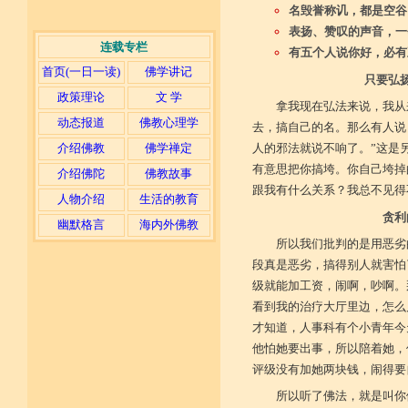
名毁誉称讥，都是空谷
表扬、赞叹的声音，一
连载专栏
有五个人说你好，必有
首页(一日一读)
佛学讲记
只要弘
政策理论
文 学
拿我现在弘法来说，我从
动态报道
佛教心理学
去，搞自己的名。那么有人说
介绍佛教
佛学禅定
人的邪法就说不响了。”这是
有意思把你搞垮。你自己垮掉
介绍佛陀
佛教故事
跟我有什么关系？我总不见得
人物介绍
生活的教育
贪利
幽默格言
海内外佛教
所以我们批判的是用恶劣
段真是恶劣，搞得别人就害怕
级就能加工资，闹啊，吵啊。
看到我的治疗大厅里边，怎么
才知道，人事科有个小青年今
他怕她要出事，所以陪着她，
评级没有加她两块钱，闹得要
所以听了佛法，就是叫你