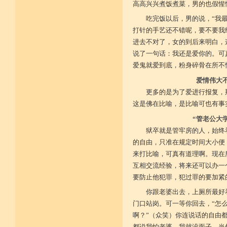
高高兴兴煮饭煮菜，男的也假惺
吃完饭以后，男的说，“我
打针的手艺还不错呢，要不要我
进去不对了，女的到后来明白，
说了一句话：我还是爱你的。可
爱鬼就爱到底，粉身碎骨在所不
爱情伟大
更多的是为了爱进行报复，
这是佛在比喻，是比喻可也有事
“管老公大
狱卒就是管牢房的人，始终
的自由，只准在规定时间大小便
来打比喻，可真有道理啊。现在
互相交流经验，将来还可以办一
要防止他犯罪，犯过罪的要加紧
你跟老婆出去，上厕所最好
门口站岗。可一等你回去，“怎
啊？”（众笑）你连说话的自由
都说我怕老婆，我就没面子。当