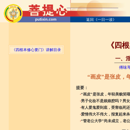
putixin.com
返回《一日一读》
《四根
《四根本修心要门》讲解目录
一、淫
──────
傅味
“画皮
”
是张皮，
提要：
·
“画皮”是张皮，年轻美貌笑
·
男子化妆不是娘娘腔吗？男女
·
有人爱鬼爱到底，受害临死还
·
爱情伟大不伟大，报复起来杀
·
“管老公大学”尚未成立，老