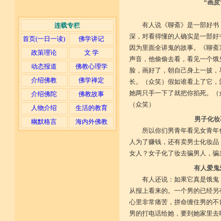
“画
有人说《聊斋》是一部好书
连载专栏
深，对看得懂的人确实是一部好
首页(一日一读)
佛学讲记
因为里面全讲鬼的故事。《聊斋
政策理论
文 学
声音，他偷偷去看，看见一个饿
动态报道
佛教心理学
脸，画好了，朝自己身上一披，
介绍佛教
佛学禅定
长。（众笑）假如谁看上了它，
她两只手一下了就把你掐死。（
介绍佛陀
佛教故事
（众笑）
人物介绍
生活的教育
男子化妆
幽默格言
海内外佛教
所以你们男青年看见女青年
人为了赚钱，还有卖男士化妆品
女人？女子化了妆去骗男人，骗
有人爱鬼
有人还说：如果它真是饿鬼
从报上看来的。一个男的已经另
心里非常痛苦，拼命缠住男的不
男的打电话给她，要到她家里去