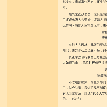
都没有，亲戚家也不走，要生我
年。
婚丧之处少去去，尤其是出
了还请出家人去证婚，证婚人“噗
么样啊？出家人应常念无常，也
有
应
有钱人去园林，几张门票就
知识，善知识心里也受不起，何
真正学法修行的居士尽量减
大如须弥山”，你后世还债还得
我是根
不管在家出家，尽量少串门
了，就会知道，我订的规章制度
女儿出家以后，她说 “我今天
的。”（众笑）