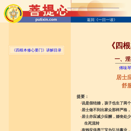
putixin.com
返回《一日一读》
《四根
《四根本修心要门》讲解目录
一、淫
──────
傅味
居士应
舒
提要：
·
说是假结婚，孩子也生了两个
·
居士做不到出家众那样严格，
·
居士亦应减少应酬，婚丧处少
生死流转
·
有钱应供养三宝办弘法事业，