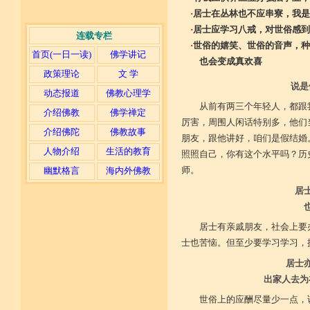
·
居士在丛林也不应串寮，我是
·
居士应学习八戒，对世俗感到
连载专栏
·
世俗的嬉笑、世俗的音声，种
首页(一日一读)
佛学讲记
也会变成真欢喜
政策理论
文 学
说是
动态报道
佛教心理学
从前有两三个年轻人，都跟
介绍佛教
佛学禅定
厉害，周围人闲话特别多，他们
介绍佛陀
佛教故事
朋友，跟他讲好，咱们是假结婚
人物介绍
生活的教育
照照自己，你有这个水平吗？历
师。
幽默格言
海内外佛教
居
居士有亲戚朋友，社会上要
士也苦恼。但至少要学习学习，
居士
出家人去为
世俗上的应酬尽量少一点，