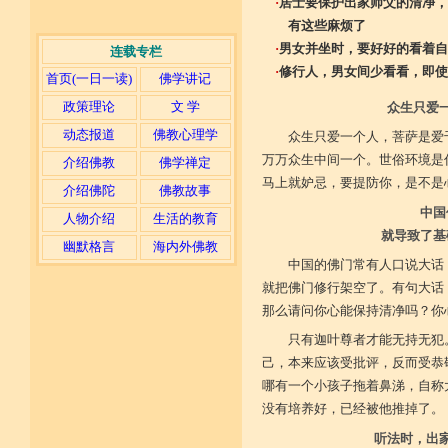
·
居士要保护出家师父的清净，
有这些麻烦了
·
男女并坐时，要好好的看着自
连载专栏
·
修行人，男女间少看看，即使
首页(一日一读)
佛学讲记
政策理论
文 学
众生只爱
动态报道
佛教心理学
众生只爱一个人，菩萨是爱
万万众生中间一个。世俗环境是
介绍佛教
佛学禅定
马上就妒忌，要提防你，是不是
介绍佛陀
佛教故事
中国
人物介绍
生活的教育
就导致了基
幽默格言
海内外佛教
中国的佛门常有人口说大话
就把佛门修行架空了。有句大话
那么请问你心能保持清净吗？你
只有迦叶尊者才能无持无犯
己，本来应该受批评，反而受恭
哪有一个小孩子拖着鼻涕，自称
没有培养好，已经被他推掉了。
听法时，出