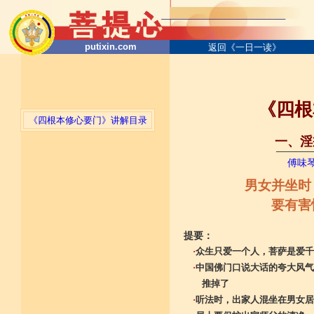
putixin.com
返回《一日一读》
《四根
《四根本修心要门》讲解目录
一、淫
──────
傅味
男女并坐时
要有害
提要：
·
众生只爱一个人，菩萨是爱千
·
中国佛门口说大话的夸大风气
推掉了
·
听法时，出家人混坐在男女居