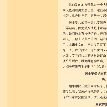
从前别的地方请我去一个大
家人也混在男女居士里，这就不
排好，比丘比丘尼、男居士女居
居士受八戒那一天也要清净
宁愿站着，因为受八戒是非常清
的，铁门边上有根铁链条，开门
到人。开始上来几个男的，站在
了，上来个女的，里边没位置了
身上了。我只好让，这个女的又
方让，幸亏门边上有这根铁链条
傻乎乎看我，以为我有神经病。
人脑子有没有毛病啊？”（众笑
居士要保护出家
离
如果跟比丘师父同时坐车，
师父站着，我就站在他旁边，女
保护出家师父的清净。所以还是
男女并