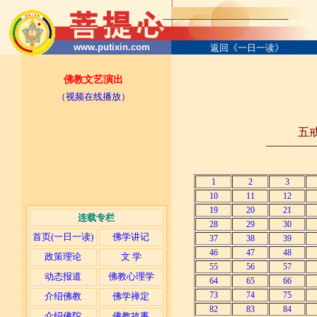
www.putixin.com
返回《一日一读》
佛教文艺演出
（视频在线播放）
五
────────
1
2
3
10
11
12
19
20
21
连载专栏
28
29
30
首页(一日一读)
佛学讲记
37
38
39
46
47
48
政策理论
文 学
55
56
57
动态报道
佛教心理学
64
65
66
73
74
75
介绍佛教
佛学禅定
82
83
84
介绍佛陀
佛教故事